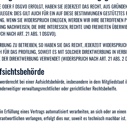
E ODER F DSGVO ERFOLGT, HABEN SIE JEDERZEIT DAS RECHT, AUS GRÜNDEN
GEN; DIES GILT AUCH FÜR EIN AUF DIESE BESTIMMUNGEN GESTÜTZTES PR
G. WENN SIE WIDERSPRUCH EINLEGEN, WERDEN WIR IHRE BETROFFENEN P
G NACHWEISEN, DIE IHRE INTERESSEN, RECHTE UND FREIHEITEN ÜBERWI
 NACH ART. 21 ABS. 1 DSGVO).
BUNG ZU BETREIBEN, SO HABEN SIE DAS RECHT, JEDERZEIT WIDERSPRUC
H FÜR DAS PROFILING, SOWEIT ES MIT SOLCHER DIREKTWERBUNG IN VERB
DER DIREKTWERBUNG VERWENDET (WIDERSPRUCH NACH ART. 21 ABS. 2 D
fsichts­behörde
erderecht bei einer Aufsichtsbehörde, insbesondere in dem Mitgliedstaat ih
erweitiger verwaltungsrechtlicher oder gerichtlicher Rechtsbehelfe.
r in Erfüllung eines Vertrags automatisiert verarbeiten, an sich oder an ei
antwortlichen verlangen, erfolgt dies nur, soweit es technisch machbar ist.