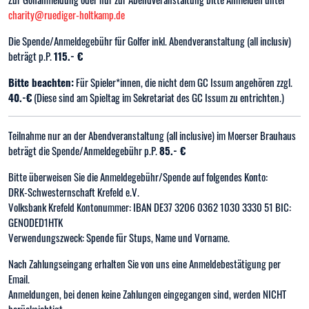
charity@ruediger-holtkamp.de
Die Spende/Anmeldegebühr für Golfer inkl. Abendveranstaltung (all inclusiv)
beträgt p.P.
115.- €
Bitte beachten:
Für Spieler*innen, die nicht dem GC Issum angehören zzgl.
40.-€
(Diese sind am Spieltag im Sekretariat des GC Issum zu entrichten.)
Teilnahme nur an der Abendveranstaltung (all inclusive) im Moerser Brauhaus
beträgt die Spende/Anmeldegebühr p.P.
85.- €
Bitte überweisen Sie die Anmeldegebühr/Spende auf folgendes Konto:
DRK-Schwesternschaft Krefeld e.V.
Volksbank Krefeld Kontonummer: IBAN DE37 3206 0362 1030 3330 51 BIC:
GENODED1HTK
Verwendungszweck: Spende für Stups, Name und Vorname.
Nach Zahlungseingang erhalten Sie von uns eine Anmeldebestätigung per
Email.
Anmeldungen, bei denen keine Zahlungen eingegangen sind, werden NICHT